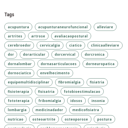
Tags
acupuntura
acupunturaneurofuncional
alleviare
artrites
artrose
avaliacaopostural
cerebroedor
cervicalgia
ciatico
clinicaalleviare
dor
dorarticular
dorcervical
dorcronica
dornalombar
dornasarticulacoes
dorneuropatica
dornociatico
envelhecimento
equipemultidisciplinar
fibromialgia
fisiatria
fisioterapia
fisisatria
fotobioestimulacao
fototerapia
fribomialgia
idosos
insonia
lombargia
medicinadador
medicofisiatra
nutricao
osteoartrite
osteoporose
postura