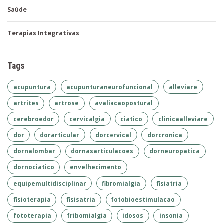
Saúde
Terapias Integrativas
Tags
acupuntura
acupunturaneurofuncional
alleviare
artrites
artrose
avaliacaopostural
cerebroedor
cervicalgia
ciatico
clinicaalleviare
dor
dorarticular
dorcervical
dorcronica
dornalombar
dornasarticulacoes
dorneuropatica
dornociatico
envelhecimento
equipemultidisciplinar
fibromialgia
fisiatria
fisioterapia
fisisatria
fotobioestimulacao
fototerapia
fribomialgia
idosos
insonia