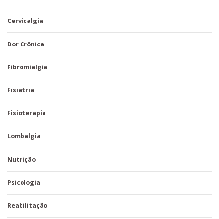
Cervicalgia
Dor Crônica
Fibromialgia
Fisiatria
Fisioterapia
Lombalgia
Nutrição
Psicologia
Reabilitação